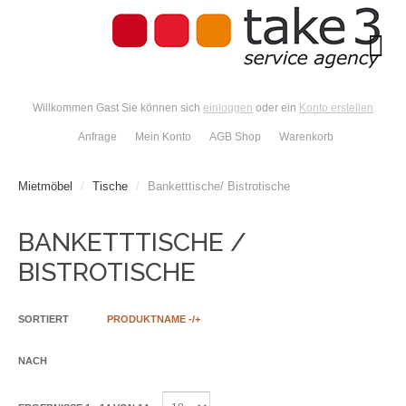
Willkommen Gast Sie können sich
einloggen
oder ein
Konto erstellen
Anfrage
Mein Konto
AGB Shop
Warenkorb
Mietmöbel
/
Tische
/
Banketttische/ Bistrotische
BANKETTTISCHE /
BISTROTISCHE
SORTIERT
PRODUKTNAME -/+
NACH