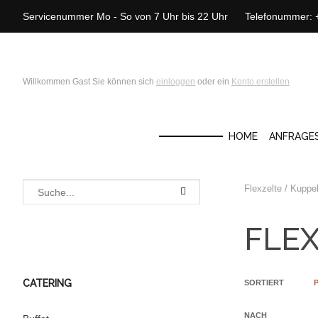
Servicenummer Mo - So von 7 Uhr bis 22 Uhr Telefonummer:
Willkommen Gast Sie können sich
einloggen
oder ein
Konto erstellen
HOME
ANFRAGE
Flexzelte / Kuppe
FLEX
CATERING
SORTIERT
NACH