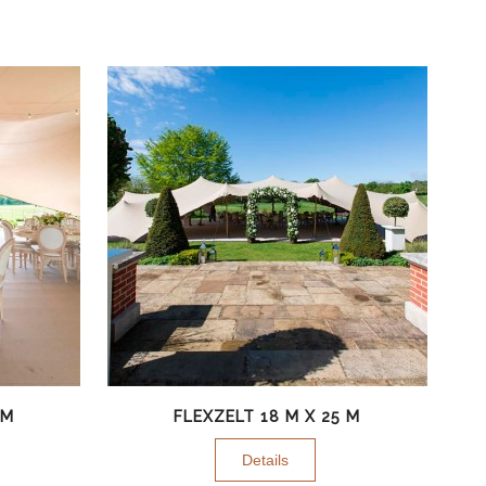
 M
FLEXZELT 18 M X 25 M
Details