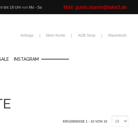
Mail:
guido.stamm@take3.de
hr bis 18 Uhr
von
Mo - Sa
Anfrage
Mein Konto
AGB Shop
Warenkorb
SALE
INSTAGRAM
TE
ERGEBNISSE 1 - 10 VON 10