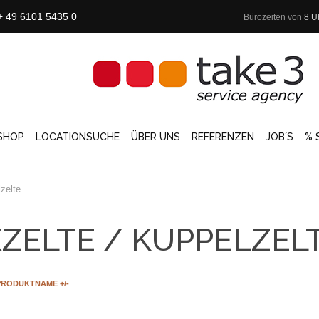
+ 49 6101 5435 0
Bürozeiten von
8 U
SHOP
LOCATIONSUCHE
ÜBER UNS
REFERENZEN
JOB´S
% 
lzelte
ZELTE / KUPPELZEL
PRODUKTNAME +/-