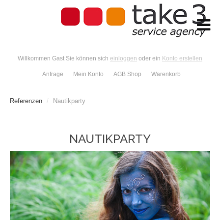
Willkommen Gast Sie können sich
einloggen
oder ein
Konto erstellen
Anfrage
Mein Konto
AGB Shop
Warenkorb
Referenzen
/
Nautikparty
NAUTIKPARTY