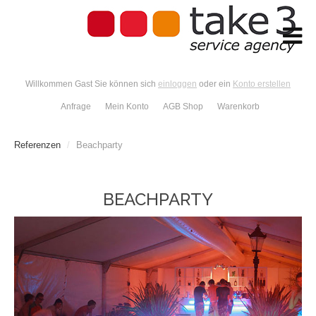
Willkommen Gast Sie können sich
einloggen
oder ein
Konto erstellen
Anfrage
Mein Konto
AGB Shop
Warenkorb
Referenzen
/
Beachparty
BEACHPARTY