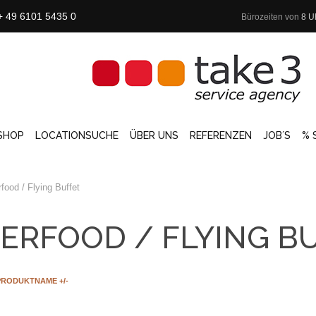
+ 49 6101 5435 0
Bürozeiten von
8 U
SHOP
LOCATIONSUCHE
ÜBER UNS
REFERENZEN
JOB´S
% 
rfood / Flying Buffet
ERFOOD / FLYING B
PRODUKTNAME +/-