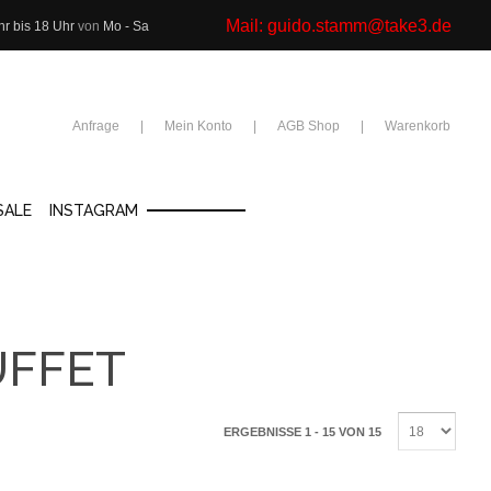
Mail:
guido.stamm@take3.de
hr bis 18 Uhr
von
Mo - Sa
Anfrage
Mein Konto
AGB Shop
Warenkorb
SALE
INSTAGRAM
UFFET
ERGEBNISSE 1 - 15 VON 15