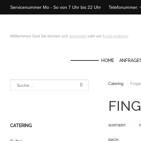
Servicenummer Mo - So von 7 Uhr bis 22 Uhr Telefonummer:
Willkommen Gast Sie können sich
einloggen
oder ein
Konto erstellen
HOME
ANFRAGE
Catering
/
Finge
FING
CATERING
SORTIERT
NACH