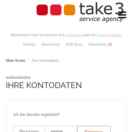
Willkommen Gast Sie können sich
einloggen
oder ein
Konto erstellen
Anfrage
Mein Konto
AGB Shop
Warenkorb
(0)
Mein Konto
/
Ihre Kontodaten
asdasdasdas
IHRE KONTODATEN
Ich bin bereits registriert!