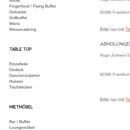
Buffet
Fingerfood / Flying Buffet
Getränke
60386 Frankfur
Grillbuffet
Menü
Messecatering
Bitte nur mit
T
ABHOLUNGEN
TABLE TOP
Hugo-Junkers-S
Einzelteile
Gedeck
60386 Frankfur
Geschirrzubehör
Hussen
Tischdecken
Bitte nur mit
T
MIETMÖBEL
Bar / Buffet
Loungemöbel