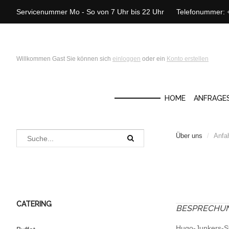
Servicenummer Mo - So von 7 Uhr bis 22 Uhr Telefonummer:
Willkommen Gast Sie können sich
einloggen
oder ein
Konto erstellen
HOME
ANFRAGE
Über uns
/
Anfa
CATERING
BESPRECHU
Hugo-Junkers-S