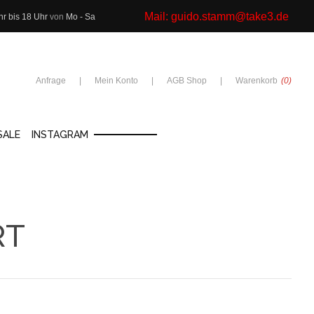
Mail:
guido.stamm@take3.de
hr bis 18 Uhr
von
Mo - Sa
Anfrage
Mein Konto
AGB Shop
Warenkorb
(0)
SALE
INSTAGRAM
RT