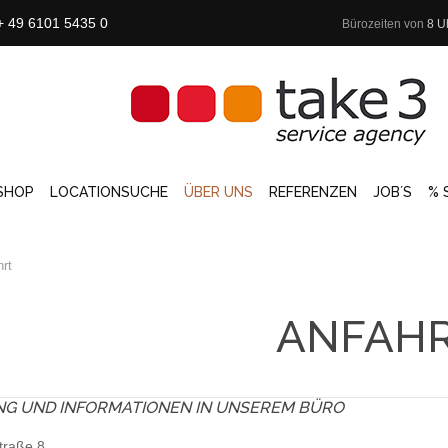
+ 49 6101 5435 0
Bürozeiten von
8 U
SHOP
LOCATIONSUCHE
ÜBER UNS
REFERENZEN
JOB´S
% 
hrt
ANFAH
NG
UND INFORMATIONEN IN UNSEREM BÜRO
traße 8