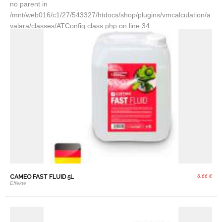
no parent in
/mnt/web016/c1/27/543327/htdocs/shop/plugins/vmcalculation/a
valara/classes/ATConfig.class.php on line 34
CAMEO FAST FLUID 5L
6,66 €
Effekte