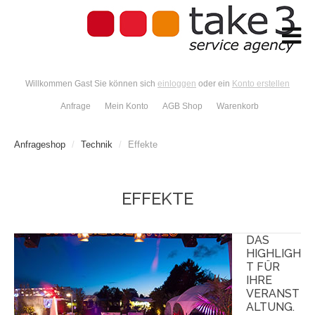
Willkommen Gast Sie können sich
einloggen
oder ein
Konto erstellen
Anfrage
Mein Konto
AGB Shop
Warenkorb
Anfrageshop
/
Technik
/
Effekte
EFFEKTE
DAS
HIGHLIGH
T FÜR
IHRE
VERANST
ALTUNG.