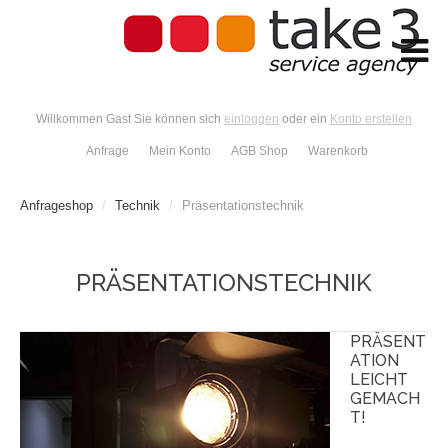
Willkommen Gast Sie können sich
einloggen
oder ein
Konto erstellen
Anfrage
Mein Konto
AGB Shop
Warenkorb
Anfrageshop
/
Technik
/
Präsentationstechnik
PRÄSENTATIONSTECHNIK
PRÄSENT
ATION
LEICHT
GEMACH
T!