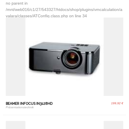
no parent in
/mnt/web016/c1/27/543327/htdocs/shop/plugins/vmcalculation/a
valara/classes/ATConfig.class.php on line 34
BEAMER INFOCUS IN3128HD
199,92 €
Präsentationstechnik