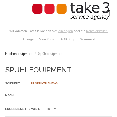
Willkommen Gast Sie können sich
einloggen
oder ein
Konto erstellen
Anfrage
Mein Konto
AGB Shop
Warenkorb
Küchenequipment
/
Spühlequipment
SPÜHLEQUIPMENT
SORTIERT
PRODUKTNAME +/-
NACH
ERGEBNISSE 1 - 6 VON 6