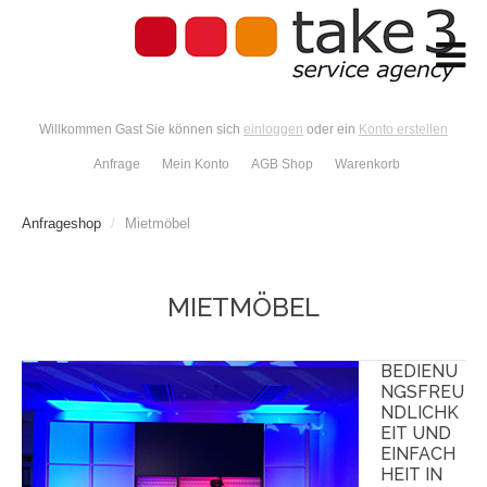
Willkommen Gast Sie können sich
einloggen
oder ein
Konto erstellen
Anfrage
Mein Konto
AGB Shop
Warenkorb
Anfrageshop
/
Mietmöbel
MIETMÖBEL
BEDIENU
NGSFREU
NDLICHK
EIT UND
EINFACH
HEIT IN