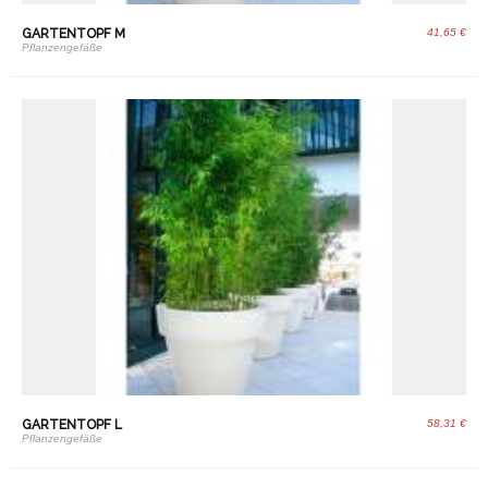
GARTENTOPF M
41,65 €
Pflanzengefäße
GARTENTOPF L
58,31 €
Pflanzengefäße