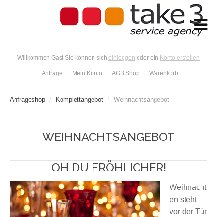
Willkommen Gast Sie können sich
einloggen
oder ein
Konto erstellen
Anfrage
Mein Konto
AGB Shop
Warenkorb
Anfrageshop
/
Komplettangebot
/
Weihnachtsangebot
WEIHNACHTSANGEBOT
OH DU FRÖHLICHER!
Weihnacht
en steht
vor der Tür