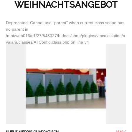
WEIHNACHTSANGEBOT
Deprecated: Cannot use "parent" when current class scope has
no parent in
/mnt/web016/c1/27/543327/htdocs/shop/plugins/vmcalculation/a
valara/classes/ATConfig.class.php on line 34
24,99 €