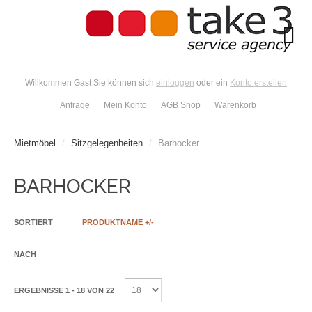
Willkommen Gast Sie können sich
einloggen
oder ein
Konto erstellen
Anfrage
Mein Konto
AGB Shop
Warenkorb
Mietmöbel
/
Sitzgelegenheiten
/
Barhocker
BARHOCKER
SORTIERT
PRODUKTNAME +/-
NACH
ERGEBNISSE 1 - 18 VON 22