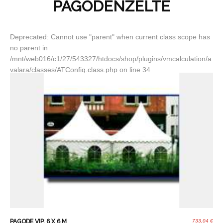
PAGODENZELTE
Deprecated: Cannot use "parent" when current class scope has
no parent in
/mnt/web016/c1/27/543327/htdocs/shop/plugins/vmcalculation/a
valara/classes/ATConfig.class.php on line 34
PAGODE VIP, 6 X 6 M
733,04 €