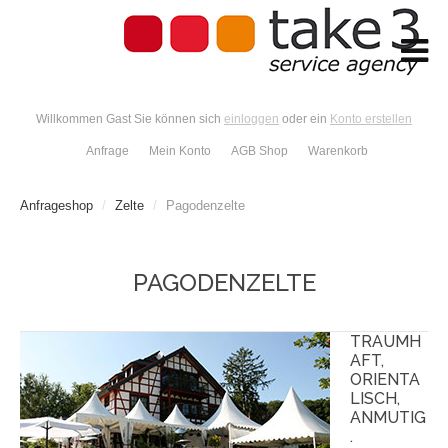
Willkommen Gast Sie können sich
einloggen
oder ein
Konto erstellen
Anfrage
Mein Konto
AGB Shop
Warenkorb
Anfrageshop
/
Zelte
/
Pagodenzelte
PAGODENZELTE
TRAUMH
AFT,
ORIENTA
LISCH,
ANMUTIG
.