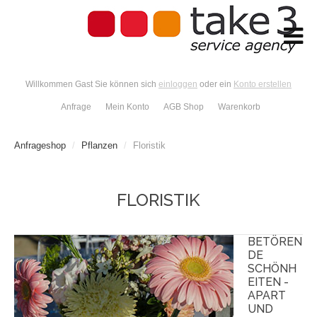
Willkommen Gast Sie können sich
einloggen
oder ein
Konto erstellen
Anfrage
Mein Konto
AGB Shop
Warenkorb
Anfrageshop
/
Pflanzen
/
Floristik
FLORISTIK
BETÖREN
DE
SCHÖNH
EITEN -
APART
UND