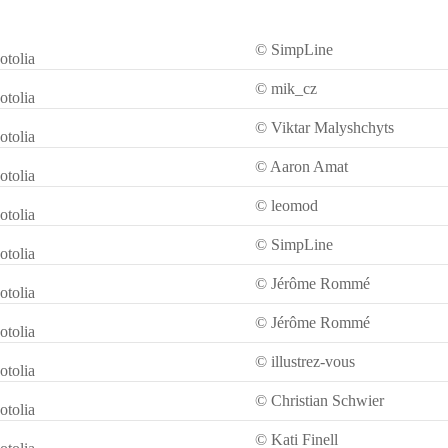
© SimpLine
otolia
© mik_cz
otolia
© Viktar Malyshchyts
otolia
© Aaron Amat
otolia
© leomod
otolia
© SimpLine
otolia
© Jérôme Rommé
otolia
© Jérôme Rommé
otolia
© illustrez-vous
otolia
© Christian Schwier
otolia
© Kati Finell