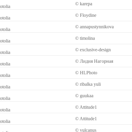
© karepa
otolia
© Floydine
otolia
© annapustynnikova
otolia
© timolina
otolia
© exclusive-design
otolia
© Лидия Нагорная
otolia
© HLPhoto
otolia
© ribalka yuli
otolia
© guukaa
otolia
© Attitude1
otolia
© Attitude1
otolia
© vulcanus