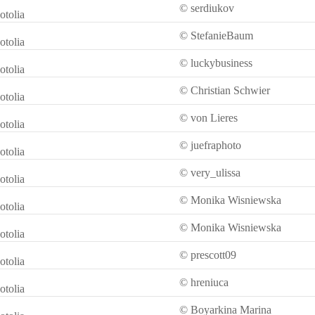
© serdiukov
otolia
© StefanieBaum
otolia
© luckybusiness
otolia
© Christian Schwier
otolia
© von Lieres
otolia
© juefraphoto
otolia
© very_ulissa
otolia
© Monika Wisniewska
otolia
© Monika Wisniewska
otolia
© prescott09
otolia
© hreniuca
otolia
© Boyarkina Marina