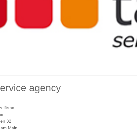
service agency
zelfirma
amm
en 32
t am Main