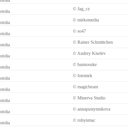
otolia
© Jag_cz
otolia
© mirkomedia
otolia
© so47
otolia
© Rainer Schmittchen
otolia
© Andrey Kiselev
otolia
© bannosuke
otolia
© fotomek
otolia
© magicbeam
otolia
© Minerva Studio
otolia
© annapustynnikova
otolia
© robynmac
otolia