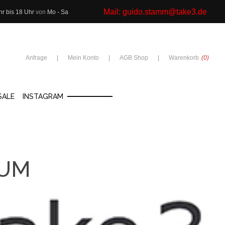
Mail:
guido.stamm@take3.de
hr bis 18 Uhr
von
Mo - Sa
Anfrage
Mein Konto
AGB Shop
Warenkorb
(0)
SALE
INSTAGRAM
SUM