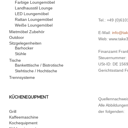
Farbige Loungemöbel
Landhausstil Lounge
LED Loungemöbel
Rattan Loungemöbel
Tel.: +49 (0)61
Weiße Loungemöbel
Mietmöbel Zubehör
E-Mail:
info@ta
Outdoor
Web: www.take3
Sitzgelegenheiten
Barhocker
Finanzamt Fran
Stühle
Steuernummer: 
Tische
USt-ID: DE 156
Banketttische / Bistrotische
Gerichtsstand F
Stehtische / Hochtische
Trennsysteme
KÜCHENEQUIPMENT
Quellennachwei
Alle Abbildunge
Grill
der folgenden:
Kaffeemaschine
Kochequipment