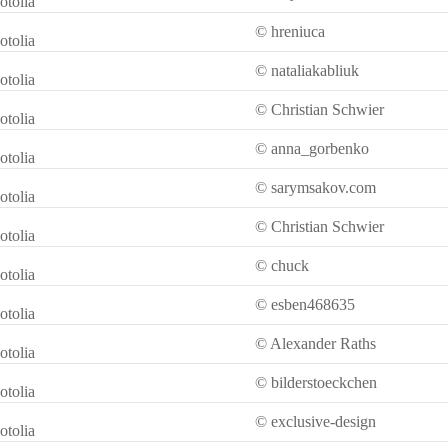
otolia
© hreniuca
otolia
© nataliakabliuk
otolia
© Christian Schwier
otolia
© anna_gorbenko
otolia
© sarymsakov.com
otolia
© Christian Schwier
otolia
© chuck
otolia
© esben468635
otolia
© Alexander Raths
otolia
© bilderstoeckchen
otolia
© exclusive-design
otolia