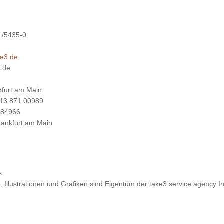
01/5435-0
ke3.de
.de
kfurt am Main
13 871 00989
984966
rankfurt am Main
s:
n, Illustrationen und Grafiken sind Eigentum der take3 service agen