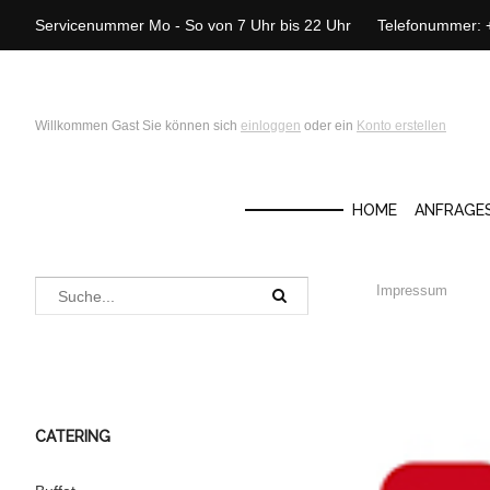
Servicenummer Mo - So von 7 Uhr bis 22 Uhr Telefonummer:
Willkommen Gast Sie können sich
einloggen
oder ein
Konto erstellen
HOME
ANFRAGE
Impressum
CATERING