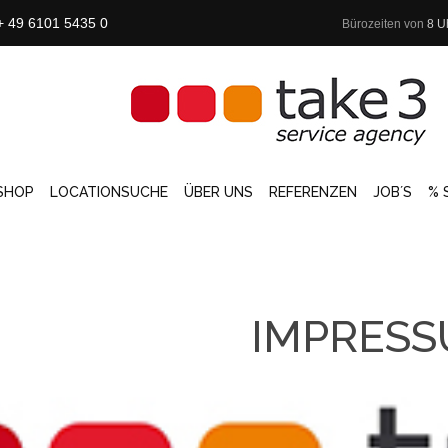
+ 49 6101 5435 0
Bürozeiten von
8 U
SHOP
LOCATIONSUCHE
ÜBER UNS
REFERENZEN
JOB´S
% 
IMPRES