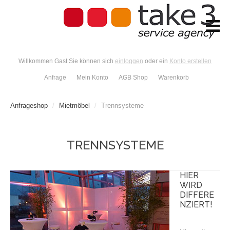
Willkommen Gast Sie können sich
einloggen
oder ein
Konto erstellen
Anfrage
Mein Konto
AGB Shop
Warenkorb
Anfrageshop
/
Mietmöbel
/
Trennsysteme
TRENNSYSTEME
HIER
WIRD
DIFFERE
NZIERT!