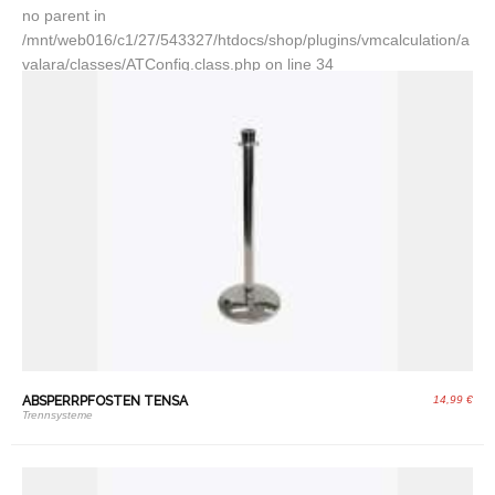
no parent in
/mnt/web016/c1/27/543327/htdocs/shop/plugins/vmcalculation/a
valara/classes/ATConfig.class.php on line 34
ABSPERRPFOSTEN TENSA
14,99 €
Trennsysteme