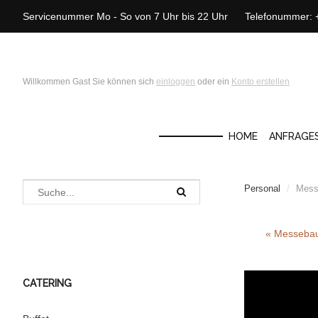
Servicenummer Mo - So von 7 Uhr bis 22 Uhr Telefonummer:
Willkommen Gast Sie können sich
einloggen
oder ein
Konto erstellen
HOME
ANFRAGE
Personal
/
Mess
« Messebau
CATERING