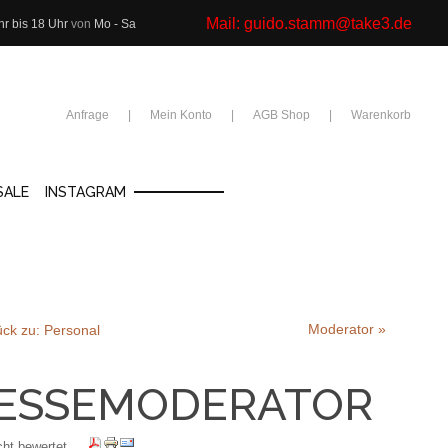
Mail:
guido.stamm@take3.de
hr bis 18 Uhr
von
Mo - Sa
Anfrage
Mein Konto
AGB Shop
Warenkorb
SALE
INSTAGRAM
Moderator »
ck zu: Personal
ESSEMODERATOR
cht bewertet