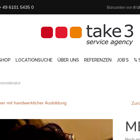
+ 49 6101 5435 0
Bürozeiten von
8 U
SHOP
LOCATIONSUCHE
ÜBER UNS
REFERENZEN
JOB´S
% 
emoderator
er mit handwerklicher Ausbildung
Zurü
M
Noch ni