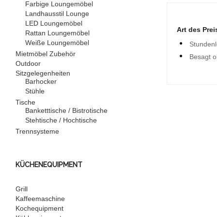
Farbige Loungemöbel
Landhausstil Lounge
LED Loungemöbel
Art des Prei
Rattan Loungemöbel
Weiße Loungemöbel
Stundenl
Mietmöbel Zubehör
Besagt o
Outdoor
Sitzgelegenheiten
Barhocker
Stühle
Tische
Banketttische / Bistrotische
Stehtische / Hochtische
Trennsysteme
KÜCHENEQUIPMENT
Grill
Kaffeemaschine
Kochequipment