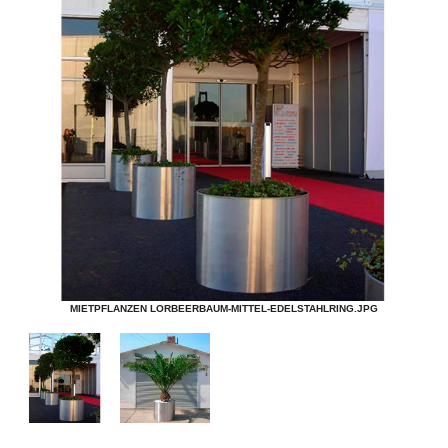
MIETPFLANZEN LORBEERBAUM-MITTEL-EDELSTAHLRING.JPG