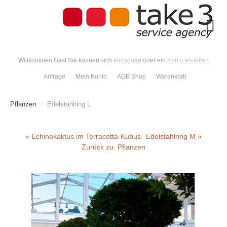
Willkommen Gast Sie können sich
einloggen
oder ein
Konto erstellen
Anfrage
Mein Konto
AGB Shop
Warenkorb
Pflanzen
/
Edelstahlring L
« Echinokaktus im Terracotta-Kubus
Edelstahlring M »
Zurück zu: Pflanzen