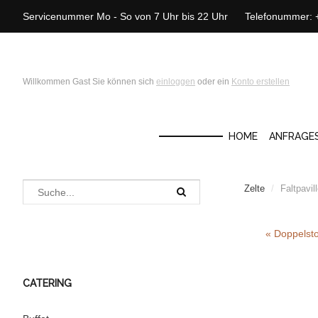
Servicenummer Mo - So von 7 Uhr bis 22 Uhr Telefonummer:
Willkommen Gast Sie können sich
einloggen
oder ein
Konto erstellen
HOME
ANFRAGE
Zelte
/
Faltpavil
« Doppelsto
CATERING