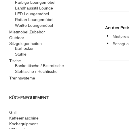
Farbige Loungemöbel
Landhausstil Lounge
LED Loungemöbel
Rattan Loungemöbel
Weiße Loungemöbel
Art des Prei
Mietmöbel Zubehör
Mietprei
Outdoor
Sitzgelegenheiten
Besagt o
Barhocker
Stühle
Tische
Banketttische / Bistrotische
Stehtische / Hochtische
Trennsysteme
KÜCHENEQUIPMENT
Grill
Kaffeemaschine
Kochequipment