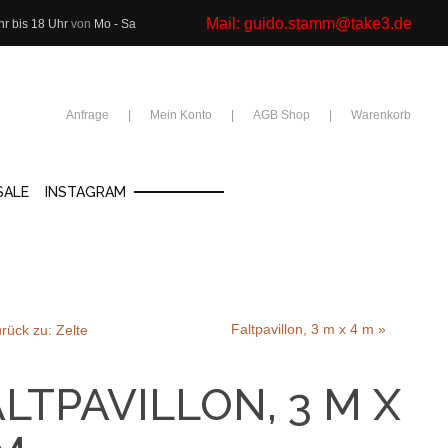
Mail:
guido.stamm@take3.de
hr bis 18 Uhr
von
Mo - Sa
Anfrage
Mein Konto
AGB Shop
Warenkorb
SALE
INSTAGRAM
Faltpavillon, 3 m x 4 m »
rück zu: Zelte
LTPAVILLON, 3 M X