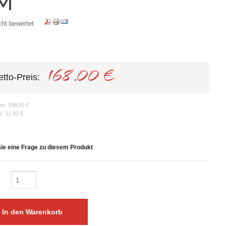
 M
cht bewertet
168,00 €
etto-Preis:
eis:
199,92 €
%:
31,92 €
Sie eine Frage zu diesem Produkt
: