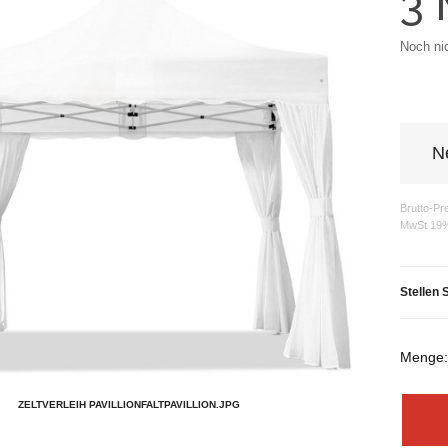
3
Noch ni
N
Brutto-Pr
MwSt 19
Stellen 
Menge
ZELTVERLEIH PAVILLIONFALTPAVILLION.JPG