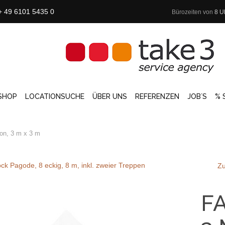
+ 49 6101 5435 0
Bürozeiten von
8 U
SHOP
LOCATIONSUCHE
ÜBER UNS
REFERENZEN
JOB´S
% 
lon, 3 m x 3 m
ck Pagode, 8 eckig, 8 m, inkl. zweier Treppen
Zu
FA